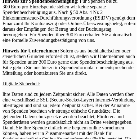
Hinweis zur Spendenbescheinigung:
Für Spenden bis zu
300 Euro pro Einzelspende stellen wir keine separate
Spendenbescheinigung aus. Nach § 50 Abs. 4 Nr. 2
Einkommensteuer-Durchführungsverordnung (EStDV) genügt dem
Finanzamt Ihr Kontoauszug oder Online-Überweisungsbeleg, sofern
daraus der Empfänger, der Betrag und der Buchungstag
hervorgehen. Für Spenden über 300 Euro erhalten Sie automatisch
eine formelle Zuwendungsbestätigung von uns.
Hinweis für Unternehmen:
Sofern es aus buchhalterischen oder
steuerlichen Gründen erforderlich ist, stellen wir Unternehmen auch
für Spenden unter 300 Euro gerne eine Spendenbescheinigung aus.
Bitte geben Sie uns hierzu im Spendenformular eine entsprechende
Mitteilung oder kontaktieren Sie uns direkt.
Digitale Sicherheit:
Ihre Daten sind zu jedem Zeitpunkt sicher: Alle Daten werden über
eine verschlüsselte SSL (Secure-Socket-Layer) Internet-Verbindung
übertragen und sind zu jedem Zeitpunkt sicher. Bei der Annahme
von Spenden beachten wir strenge ethische Grundsätze. Die
geltenden Datenschutzgesetze werden beachtet, Förderer- und
Spenderdaten werden grundsätzlich nicht an Dritte weitergegeben.
Damit Sie Ihre Spende einfach wie bequem online vornehmen
können, haben wir in Zusammenarbeit mit der Bank für
Sozialwirtschaft ein Online-Spendenformular für Sie gestaltet. Ob